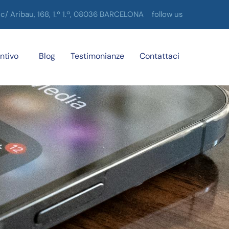
c/ Aribau, 168, 1.º 1.ª, 08036 BARCELONA
follow us
ntivo
Blog
Testimonianze
Contattaci