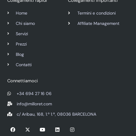
Collegamenti rapidi
Collegamenti importanti
Home
Termini e condizioni
Chi siamo
Affiliate Management
Servizi
Prezzi
Blog
Contatti
Connettiamoci
+34 694 27 16 06
info@milloret.com
c/ Aribau, 168, 1.º 1.ª, 08036 BARCELONA
F
X
Y
L
I
a
-
o
i
n
c
t
u
n
s