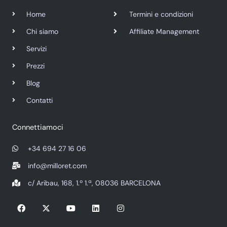
Home
Termini e condizioni
Chi siamo
Affiliate Management
Servizi
Prezzi
Blog
Contatti
Connettiamoci
+34 694 27 16 06
info@milloret.com
c/ Aribau, 168, 1.º 1.ª, 08036 BARCELONA
F
X
Y
L
I
a
-
o
i
n
c
t
u
n
s