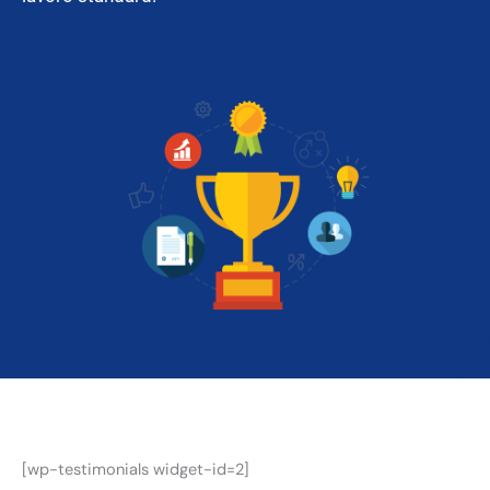
[wp-testimonials widget-id=2]