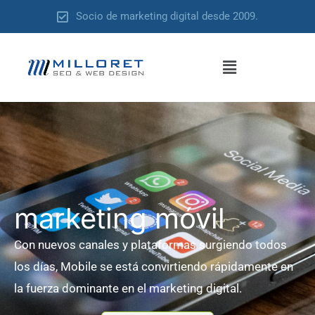
Ir
Socio de marketing digital desde 2009.
al
contenido
Menú
marketing móvil
Con nuevos canales y plataformas surgiendo todos
los días, Mobile se está convirtiendo rápidamente en
la fuerza dominante en el marketing digital.