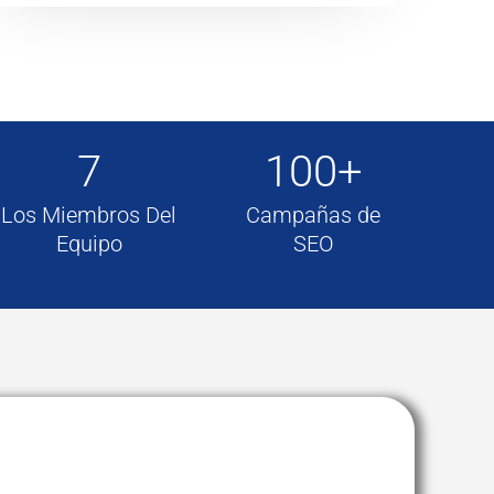
7
100+
Los Miembros Del
Campañas de
Equipo
SEO