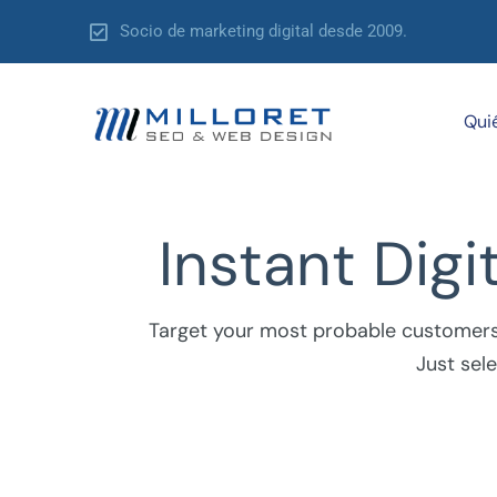
Ir
Socio de marketing digital desde 2009.
al
contenido
Qui
Instant Digi
Target your most probable customers 
Just sel