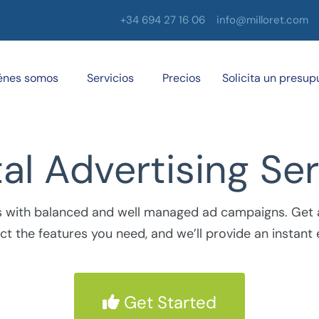
+34 694 27 16 06
info@milloret.com
énes somos
Servicios
Precios
Solicita un presup
tal Advertising S
with balanced and well managed ad campaigns. Get an
ect the features you need, and we’ll provide an instant 
Get Started