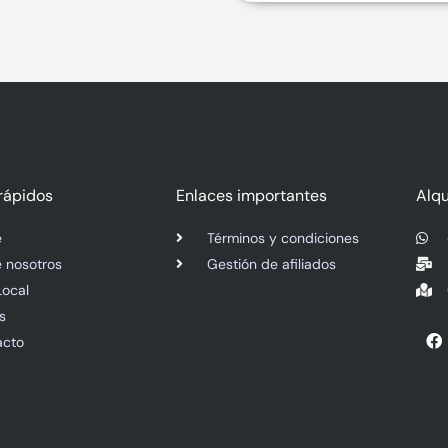
rápidos
Enlaces importantes
Alqu
e
Términos y condiciones
 nosotros
Gestión de afiliados
Local
s
F
acto
a
c
e
b
o
o
k