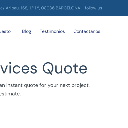
c/ Aribau, 168, 1.º 1.ª, 08036 BARCELONA
follow us
uesto
Blog
Testimonios
Contáctanos
ervices Quote
 instant quote for your next project.
estimate.