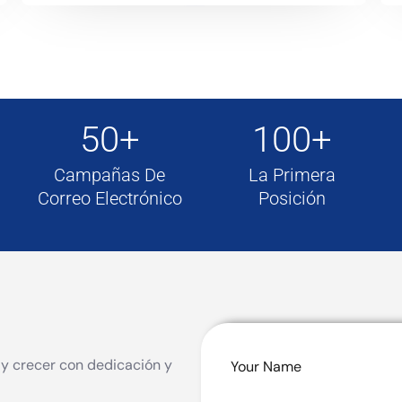
50+
100+
Campañas De
La Primera
Correo Electrónico
Posición
 y crecer con dedicación y