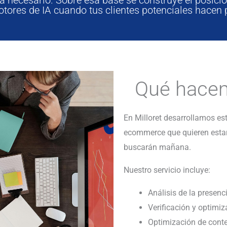
tores de IA cuando tus clientes potenciales hacen p
Qué hacem
En Milloret desarrollamos e
ecommerce que quieren estar
buscarán mañana.
Nuestro servicio incluye:
Análisis de la presenc
Verificación y optimiz
Optimización de conte