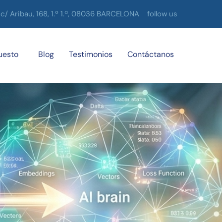
c/ Aribau, 168, 1.º 1.ª, 08036 BARCELONA
follow us
uesto
Blog
Testimonios
Contáctanos