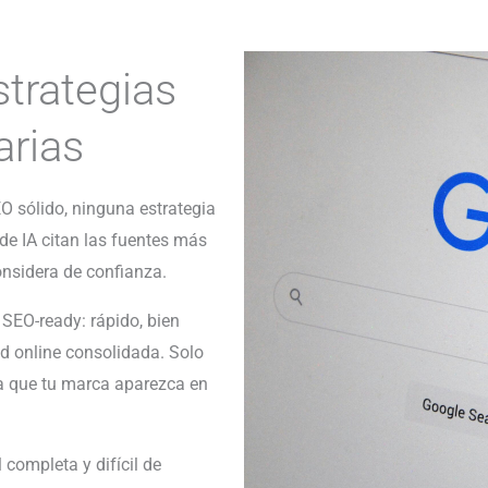
trategias
rias
EO sólido, ninguna estrategia
e IA citan las fuentes más
onsidera de confianza.
b SEO-ready: rápido, bien
ad online consolidada. Solo
a que tu marca aparezca en
completa y difícil de