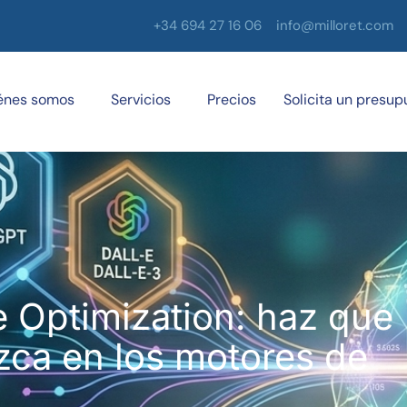
+34 694 27 16 06
info@milloret.com
énes somos
Servicios
Precios
Solicita un presup
 Optimization: haz que
zca en los motores de