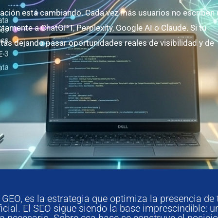
ación está cambiando. Cada vez más usuarios no escriben 
tamente a ChatGPT, Perplexity, Google AI o Claude. Si tu
ás dejando pasar oportunidades reales de visibilidad y de
 GEO, es la estrategia que optimiza la presencia d
icial. El SEO sigue siendo la base imprescindible: u
da necesario. Sobre esa base se construye el posi