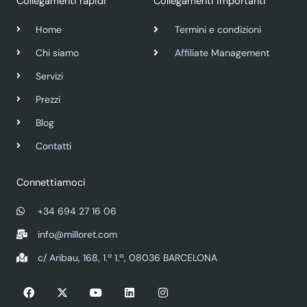
Collegamenti rapidi
Collegamenti importanti
Home
Termini e condizioni
Chi siamo
Affiliate Management
Servizi
Prezzi
Blog
Contatti
Connettiamoci
+34 694 27 16 06
info@milloret.com
c/ Aribau, 168, 1.º 1.ª, 08036 BARCELONA
F
X
Y
L
I
a
-
o
i
n
c
t
u
n
s