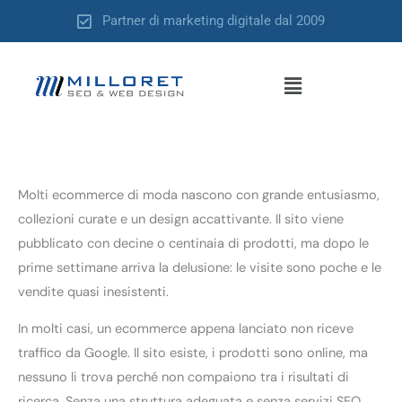
Vai
Partner di marketing digitale dal 2009
al
contenuto
Menu
Molti ecommerce di moda nascono con grande entusiasmo,
collezioni curate e un design accattivante. Il sito viene
pubblicato con decine o centinaia di prodotti, ma dopo le
prime settimane arriva la delusione: le visite sono poche e le
vendite quasi inesistenti.
In molti casi, un ecommerce appena lanciato non riceve
traffico da Google. Il sito esiste, i prodotti sono online, ma
nessuno li trova perché non compaiono tra i risultati di
ricerca. Senza una struttura adeguata e senza servizi SEO