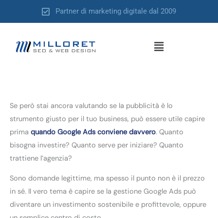
Vai
Partner di marketing digitale dal 2009
al
contenuto
Menu
Se però stai ancora valutando se la pubblicità è lo
strumento giusto per il tuo business, può essere utile capire
prima
quando Google Ads conviene davvero
. Quanto
bisogna investire? Quanto serve per iniziare? Quanto
trattiene l’agenzia?
Sono domande legittime, ma spesso il punto non è il prezzo
in sé. Il vero tema è capire se la gestione Google Ads può
diventare un investimento sostenibile e profittevole, oppure
un semplice centro di costo.