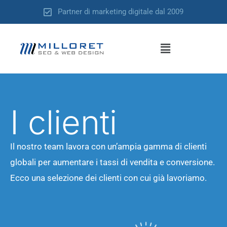
Vai
Partner di marketing digitale dal 2009
al
contenuto
Menu
I clienti
Il nostro team lavora con un’ampia gamma di clienti
globali per aumentare i tassi di vendita e conversione.
Ecco una selezione dei clienti con cui già lavoriamo.