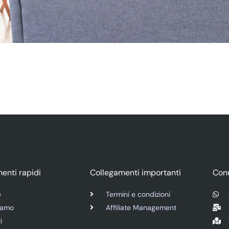
enti rapidi
Collegamenti importanti
Con
e
Termini e condizioni
iamo
Affiliate Management
i