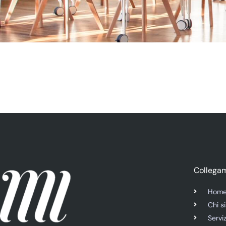
Collegam
Hom
Chi s
Serviz