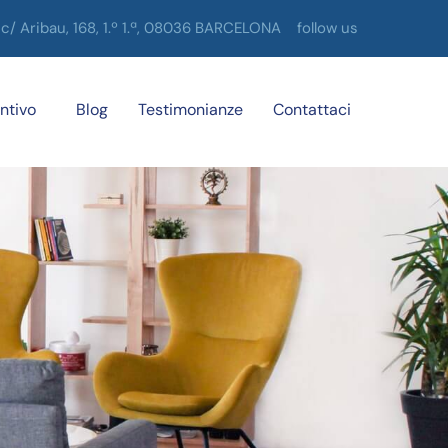
c/ Aribau, 168, 1.º 1.ª, 08036 BARCELONA
follow us
ntivo
Blog
Testimonianze
Contattaci