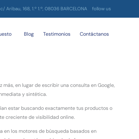
c/ Aribau, 168, 1.º 1.ª, 08036 BARCELONA
follow us
uesto
Blog
Testimonios
Contáctanos
 más, en lugar de escribir una consulta en Google,
nmediata y sintética.
drían estar buscando exactamente tus productos o
 creciente de visibilidad online.
rca en los motores de búsqueda basados en