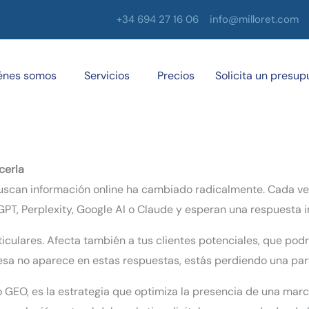
+34 694 27 16 06
info@milloret.com
énes somos
Servicios
Precios
Solicita un presup
cerla
buscan información online ha cambiado radicalmente. Cada vez
T, Perplexity, Google AI o Claude y esperan una respuesta i
ticulares. Afecta también a tus clientes potenciales, que po
esa no aparece en estas respuestas, estás perdiendo una parte
 GEO, es la estrategia que optimiza la presencia de una ma