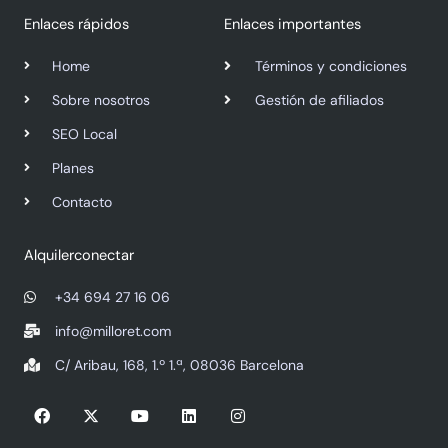
Enlaces rápidos
Enlaces importantes
Home
Términos y condiciones
Sobre nosotros
Gestión de afiliados
SEO Local
Planes
Contacto
Alquilerconectar
+34 694 27 16 06
info@milloret.com
C/ Aribau, 168, 1.º 1.ª, 08036 Barcelona
F
X
Y
L
I
a
-
o
i
n
c
t
u
n
s