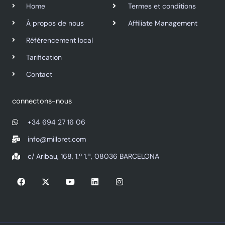
Home
Termes et conditions
À propos de nous
Affiliate Management
Référencement local
Tarification
Contact
connectons-nous
+34 694 27 16 06
info@milloret.com
c/ Aribau, 168, 1.º 1.ª, 08036 BARCELONA
F
X
Y
L
I
a
-
o
i
n
c
t
u
n
s
e
w
t
k
t
b
i
u
e
a
o
t
b
d
g
o
t
e
i
r