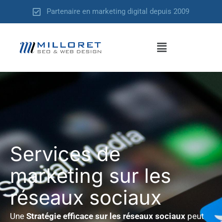
Aller
Partenaire en marketing digital depuis 2009
au
contenu
Menu
Services de
marketing sur les
réseaux sociaux
Une
Stratégie efficace sur les réseaux sociaux
peut