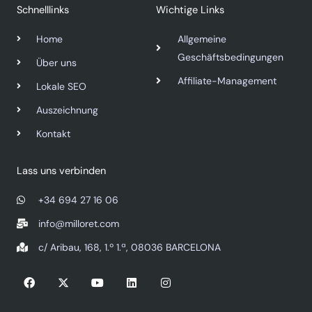
Schnelllinks
Wichtige Links
Home
Allgemeine
Geschäftsbedingungen
Über uns
Affiliate-Management
Lokale SEO
Auszeichnung
Kontakt
Lass uns verbinden
+34 694 27 16 06
info@milloret.com
c/ Aribau, 168, 1.º 1.ª, 08036 BARCELONA
F
X
Y
L
I
a
-
o
i
n
c
t
u
n
s
e
w
t
k
t