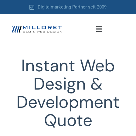
Zum
Digitalmarketing-Partner seit 2009
Inhalt
springen
Menü
Instant Web
Design &
Development
Quote