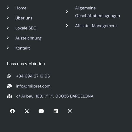
Home
Allgemeine
Geschäftsbedingungen
Über uns
Affiliate-Management
Lokale SEO
Auszeichnung
Kontakt
Lass uns verbinden
+34 694 27 16 06
info@milloret.com
c/ Aribau, 168, 1.º 1.ª, 08036 BARCELONA
F
X
Y
L
I
a
-
o
i
n
c
t
u
n
s
e
w
t
k
t
b
i
u
e
a
o
t
b
d
g