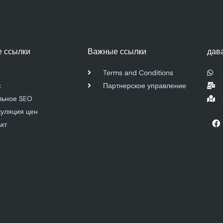
 ссылки
Важные ссылки
дав
Terms and Conditions
с
Партнерское управление
льное SEO
куляция цен
F
кт
a
c
e
b
o
o
k